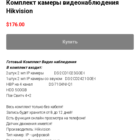
Комплект камеры видеонаблюдения
Hikvision
$
176.00
Купить
Готовый Комплект Видео наблюдения
В комплект входит:
2штук 2 мп IP камеры DS-2CD1023G0E-I
1штук 2 мп IP камеры со звуком DS-2CD2421G0E-I
НВР на 4 канал DS-7104NI-Q1
HDD 500GB
Пое Свитч 4+2
Весь комплект только без кабеля!
Запись будет хранится от 8 до 12 дней!
Есть функция онлайн просмотра на телефоне!
Датчик движения имеется!
Производитель: Hikvision
Тип камер: IP - цифровой