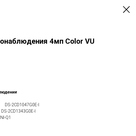
еонаблюдения 4мп Color VU
блюдения
VU DS-2CD1047G0E-I
U DS-2CD1343G0E-I
NI-Q1