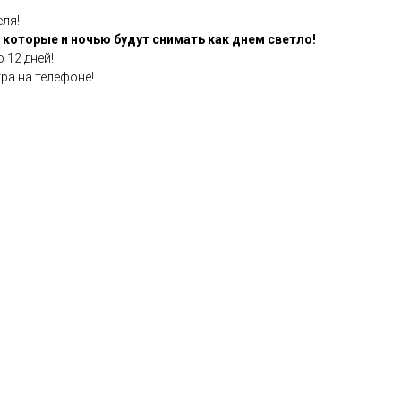
еля!
 которые и ночью будут снимать как днем светло!
 12 дней!
ра на телефоне!