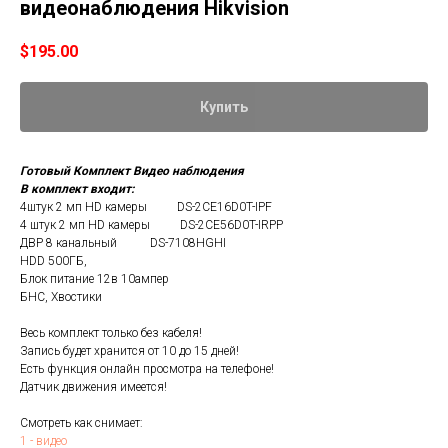
видеонаблюдения Hikvision
$
195.00
Купить
Готовый Комплект Видео наблюдения
В комплект входит:
4штук 2 мп HD камеры DS-2CE16D0T-IPF
4 штук 2 мп HD камеры DS-2CE56D0T-IRPP
ДВР 8 канальный DS-7108HGHI
HDD 500ГБ,
Блок питание 12в 10ампер
БНС, Хвостики
Весь комплект только без кабеля!
Запись будет хранится от 10 до 15 дней!
Есть функция онлайн просмотра на телефоне!
Датчик движения имеется!
Смотреть как снимает:
1 - видео