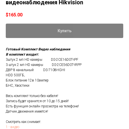
видеонаблюдения Hikvision
$
165.00
Купить
Готовый Комплект Видео наблюдения
В комплект входит:
3штук 2 мп HD камеры DS-2CE16D0T-IPF
3 штук 2 мп HD камеры DS-2CE56D0T-IRPP
ДВР 8 канальный DS-7108HGHI
HDD 500ГБ,
Блок питание 12в 10ампер
БНС, Хвостики
Весь комплект только без кабеля!
Запись будет хранится от 10 до 15 дней!
Есть функция онлайн просмотра на телефоне!
Датчик движения имеется!
Смотреть как снимает:
1 - видео