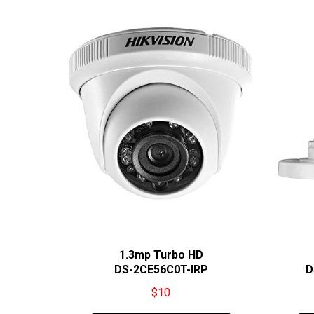
1.3mp Turbo HD
DS-2CE56C0T-IRP
D
$
10