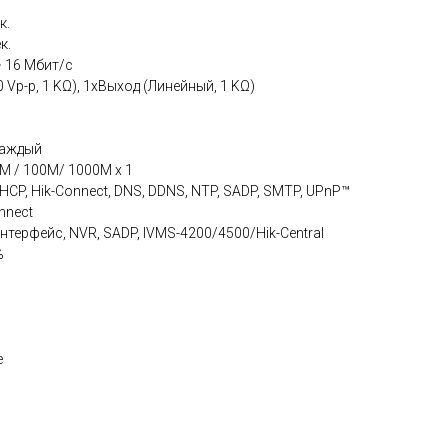
к.
к.
~ 16 Мбит/с
0 Vp-p, 1 KΩ), 1xВыход (Линейный, 1 KΩ)
 каждый
0M / 100M/ 1000М x 1
DHCP, Hik-Connect, DNS, DDNS, NTP, SADP, SMTP, UPnP™
nnect
нтерфейс, NVR, SADP, IVMS-4200/4500/Hik-Central
%
е