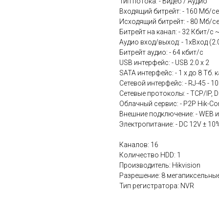
Тип потока: - Видео / Аудио
Входящий битрейт: - 160 Мб/се
Исходящий битрейт: - 80 Мб/се
Битрейт на канал: - 32 Кбит/с 
Аудио вход/выход: - 1xВход (2.
Битрейт аудио: - 64 кбит/с
USB интерфейс: - USB 2.0 x 2
SATA интерфейс: - 1 x до 8 Тб.
Сетевой интерфейс: - RJ-45 - 1
Сетевые протоколы: - TCP/IP, 
Облачный сервис: - P2P Hik-Co
Внешние подключение: - WEB и
Электропитание: - DC 12V ± 10
Каналов: 16
Количество HDD: 1
Производитель: Hikvision
Разрешение: 8 мегапиксельны
Тип регистратора: NVR