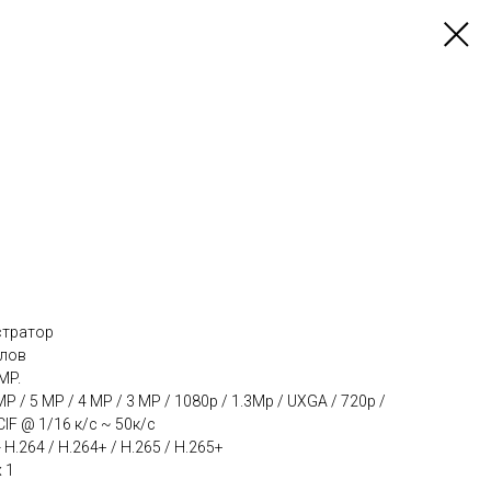
стратор
алов
MP.
P / 5 MP / 4 MP / 3 MP / 1080p / 1.3Mp / UXGA / 720p /
QCIF @ 1/16 к/с ~ 50к/с
.264 / H.264+ / H.265 / H.265+
 1