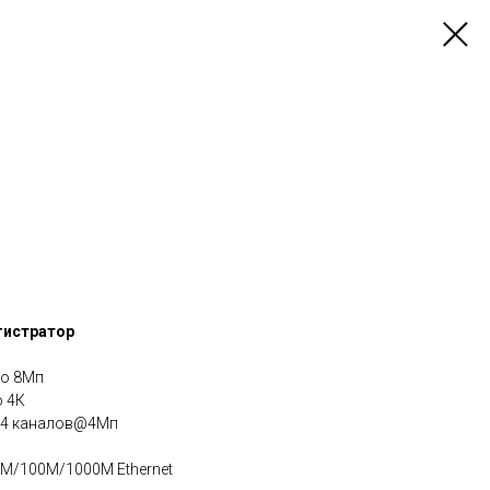
гистратор
до 8Мп
о 4К
 4 каналов@4Мп
0M/100M/1000M Ethernet