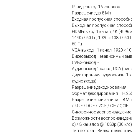
IP-видеовход 16 каналов
Разрешение до 8 Мп
Входная пропускная способн
Выходная пропускная спос
HDMI-выход 1 канал, 4K (4096 × 
1440) / 60 Гц, 1920 × 1080 / 60 Г
60 Гц
VGA-выход 1 канал, 1920 × 1080 
Видеовыход Независимый выв
CVBS-выход -
Аудиовыход 1 канал, RCA (лин
Двусторонняя аудиосвязь 1 кан
аудиовхода)
Разрешение декодирования
Формат декодирования H.265 /
Разрешение при записи 8 Мп / 
/ 4CIF / DCIF / 2CIF / CIF / QCIF
Синхронное воспроизведени
Возможности воспроизведения 
с) / 8 каналов @ 1080p (30 к/с)
Тип потока Видео, видео и ау