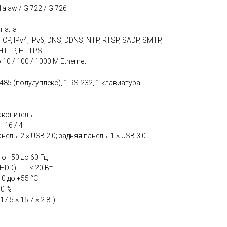
alaw / G.722 / G.726
анала
CP, IPv4, IPv6, DNS, DDNS, NTP, RTSP, SADP, SMTP,
, HTTP, HTTPS
10 / 100 / 1000 М Ethernet
 (полудуплекс), 1 RS-232, 1 клавиатура
копитель
16 / 4
: 2 × USB 2.0; задняя панель: 1 × USB 3.0
от 50 до 60 Гц
з HDD) ≤ 20 Вт
 до +55 °C
90 %
.5 × 15.7 × 2.8″)