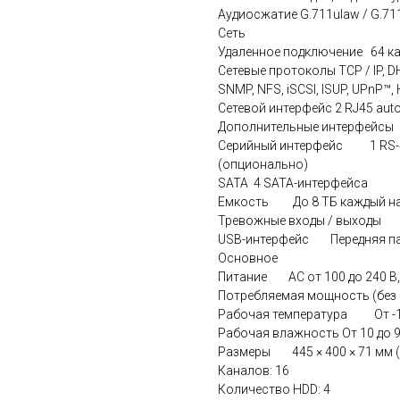
Аудиосжатие G.711ulaw / G.711
Сеть
Удаленное подключение 64 к
Сетевые протоколы TCP / IP, DH
SNMP, NFS, iSCSI, ISUP, UPnP™
Сетевой интерфейс 2 RJ45 auto 
Дополнительные интерфейсы
Серийный интерфейс 1 RS-485
(опционально)
SATA 4 SATA-интерфейса
Емкость До 8 ТБ каждый на
Тревожные входы / выходы 
USB-интерфейс Передняя панель
Основное
Питание AC от 100 до 240 В, 
Потребляемая мощность (бе
Рабочая температура От -10
Рабочая влажность От 10 до 
Размеры 445 × 400 × 71 мм (17
Каналов: 16
Количество HDD: 4