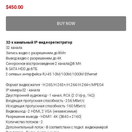
$
450.00
BUY NOW
32-х канальный IP-видеорегистратор
32 канала
Запись видео с разрешением до 8Мп
Вывод видео с разрешением до 4K
Синхронное воспроизведение 2 канала@8 Мп
8 SATA HDD до 8ТБ
2 сетевых интерфейса RJ-45 10M/100M/1000M Ethernet
Формат видеосжатия - H.265/H.265+/H.264/H.264+/MPEG4
IP камеры32 - канала
Двусторонний аудиовход - 1 канал, RCA (2.0 Vp-p, 1kΩ)
Входящая пропускная способность - 256 Мбит/с
Исходящая пропускная способность -160 Мбит/с
Видеовыход - 2 HDMI, 2 VGA (независимые)
Разрешение вывода - HDMI1: 4K (3840 × 2160)
Количество потоков - 2
Дополнительный поток - В соответствии с подкл. видеокамерой