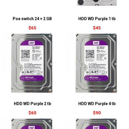
Poe switch 24 + 2 GB
HDD WD Purple 1 tb
$
65
$
45
HDD WD Purple 2 tb
HDD WD Purple 4 tb
$
60
$
90