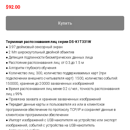
$
92.00
Купить
Терминал распознавания лиц серии DS-K1T331W
● 3.97-дюймовый сенсорный экран
● 2 Мп широкоугольный двойной объектив
● Детекция подлинности биометрических данных лица
● Расстояние распознавания лиц: от 0.3 до 1.5 м
● Алгоритм глубокого обучения
● Количество лиц: 300, количество поддерживаемых карт (при
подключении внешнего считывателя карт): 1500, количество событий:
150000, хранение до 20000 захваченных изображений
● Время распознавания лиц менее 0.2 c/чел.; точность распознавания
лиц ≥ 99%
● Привязка захвата и хранение захваченных изображений
● Передает данные карты и пользователя из или в клиентское
программное обеспечение по протоколу TCP/IP и сохраняет данные в
клиентском программном обеспечении
● Импорт изображений с USB-накопителя на устройство или экспорт
изображений, событий с устройства на USB-накопитель