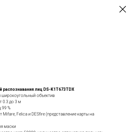
ей распознавания лиц DS-K1T673TDX
 Мп широкоугольный объектив
 0.3 до 3 м
 99 %
Mifare, Felica и DESfire (представление карты на
ия маски