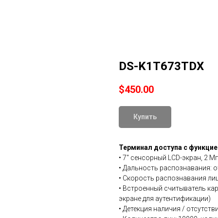
DS-K1T673TDX
$
450.00
Купить
Терминал доступа с функци
• 7'' сенсорный LCD-экран, 2
• Дальность распознавания: от
• Скорость распознавания лиц
• Встроенный считыватель карт 
экране для аутентификации)
• Детекция наличия / отсутств