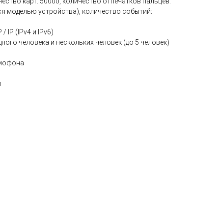
чество карт: 50000, количество отпечатков пальцев:
я моделью устройства), количество событий:
/ IP (IPv4 и IPv6)
ного человека и нескольких человек (до 5 человек)
омофона
й