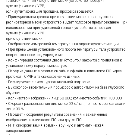
тревогой наличия / отсутствия маски устройство проводит
аутентификацию / УРВ,
если аутентификация пройдена, проход разрешается.
• Принудительная тревога при отсутствии маски: при отсутствии
респираторной маски устройство выдает голосовое предупреждение. При
использовании принудительной тревоги устройство запрещает
аутентификацию / УРВ
при отсутствии маски.
• Отображение измеренной температуры на экране аутентификации.
• При превышении установленного порога температуры тела устройство
выдает голосовое предупреждение.
• Конфигурация состояния дверей (открыто / закрыто) с привязкой к
установленному порогу температуры.
• Передача данных в режиме онлайн и офлайн в клиентское ПО через
протокол TCP/IP, а также сохранение данных.
• Регулируемая яркость дополнительной подсветки.
• Высокопроизводительный процессор с алгоритмом на базе глубокого
обучения.
• Количество изображений лиц: 50 000; количество событий: 100 000
• Скорость распознавания лиц менее 0.2 c/чел.; точность распознавания
лиц ≥ 99 %
• Передает и сохраняет результаты сравнения и захваченные
изображения в клиентское ПО или другое ПО.
• NTP, синхронизация времени вручную и автоматическая
синхронизация.