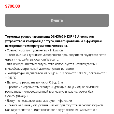
$
700.00
Купить
Терминал распознавания лиц DS-K5671-3XF / ZU является
устройством контроля доступа, интегрированным с функцией
измерения температуры тела человека.
• Совместимость с турникетами Hikvision.
• Подключение к турникетам стороннего производителя осуществляется
через интерфейс выхода или Wiegand.
• Для измерения температуры тела используется неохлаждаемый
микроболометрический детектор (оксид ванадия).
• Температурный диапазон: от 30 до 45 °C, точность: 0.1 °C, погрешность:
± 0.5 °C
• Дальность распознавания: от 0.3 до 2 м
• Простое измерение температуры: детекция лица и одновременное
распознавание поверхностной температуры тела человека, без
аутентификации.
• Доступно несколько режимов аутентификации
• Тревога наличия / отсутствия маски: при отсутствии респираторной
маски устройство выдает голосовое предупреждение. Совместно с