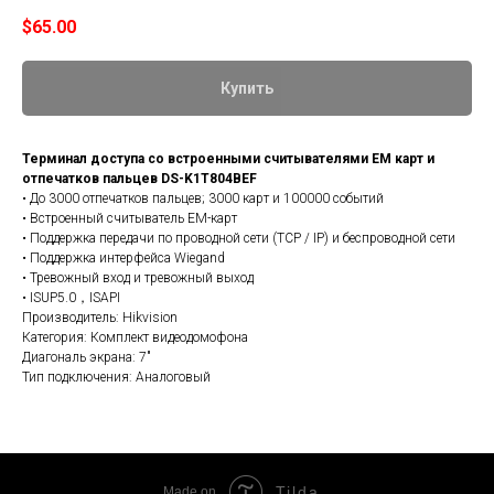
$
65.00
Купить
Терминал доступа со встроенными считывателями EM карт и
отпечатков пальцев DS-K1T804BEF
• До 3000 отпечатков пальцев; 3000 карт и 100000 событий
• Встроенный считыватель EM-карт
• Поддержка передачи по проводной сети (TCP / IP) и беспроводной сети
• Поддержка интерфейса Wiegand
• Тревожный вход и тревожный выход
• ISUP5.0，ISAPI
Производитель: Hikvision
Категория: Комплект видеодомофона
Диагональ экрана: 7"
Тип подключения: Аналоговый
Tilda
Made on