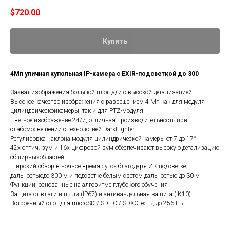
$
720.00
Купить
4Мп уличная купольная IP-камера с EXIR-подсветкой до 300
Захват изображения большой площади с высокой детализацией
Высокое качество изображения с разрешением 4 Мп как для модуля
цилиндрическойкамеры, так и для PTZ-модуля
Цветное изображение 24/7, отличная производительность при
слабомосвещении с технологией DarkFighter
Регулировка наклона модуля цилиндрической камеры от 7 до 17°
42х оптич. зум и 16х цифровой зум обеспечивают высокую детализацию
обширныхобластей
Широкий обзор в ночное время суток благодаря ИК-подсветке
дальностьюдо 300 м и подсветке белым светом дальностью до 30 м
Функции, основанные на алгоритме глубокого обучения
Защита от влаги и пыли (IP67) и антивандальная защита (IK10)
Встроенный слот для microSD / SDHC / SDXC: есть, до 256 ГБ