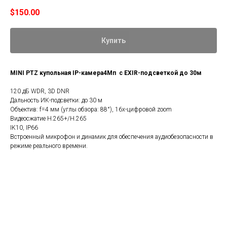
$
150.00
Купить
MINI PTZ купольная IP-камера4Мп с EXIR-подсветкой до 30м
120 дБ WDR, 3D DNR
Дальность ИК-подсветки: до 30 м
Объектив: f=4 мм (углы обзора: 88°), 16x-цифровой zoom
Видеосжатие H.265+/H.265
IK10, IP66
Встроенный микрофон и динамик для обеспечения аудиобезопасности в
режиме реального времени.