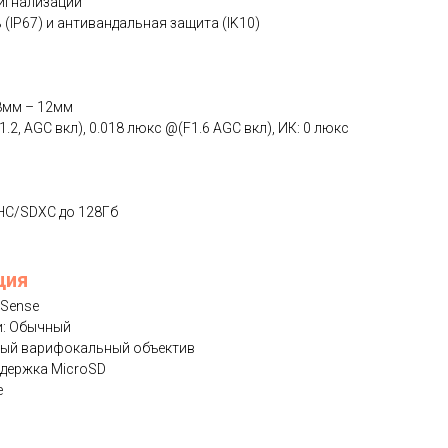
сигнализации
(IP67) и антивандальная защита (IK10)
8мм – 12мм
.2, AGC вкл), 0.018 люкс @(F1.6 AGC вкл), ИК: 0 люкс
HC/SDXC до 128Гб
ция
uSense
и: Обычный
ный варифокальный объектив
ддержка MicroSD
е