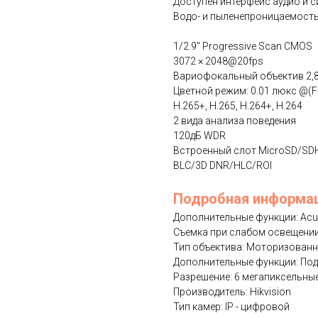
Доступен интерфейс аудио и 
Водо- и пыленепроницаемость 
1/2.9" Progressive Scan CMOS
3072 × 2048@20fps
Вариофокальный объектив 2,
Цветной режим: 0.01 люкс @(F1
H.265+, H.265, H.264+, H.264
2 вида анализа поведения
120дБ WDR
Встроенный слот MicroSD/SD
BLC/3D DNR/HLC/ROI
Подробная информа
Дополнительные функции: Ac
Съемка при слабом освещени
Тип объектива: Моторизован
Дополнительные функции: По
Разрешение: 6 мегапиксельны
Производитель: Hikvision
Тип камер: IP - цифровой