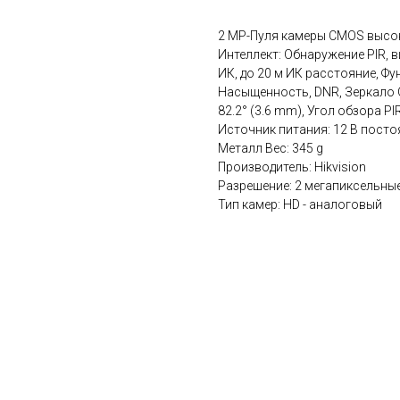
2 MP-Пуля камеры CMOS высок
Интеллект: Обнаружение PIR, в
ИК, до 20 м ИК расстояние, Фу
Насыщенность, DNR, Зеркало Об
82.2° (3.6 mm), Угол обзора PI
Источник питания: 12 В постоя
Металл Вес: 345 g
Производитель: Hikvision
Разрешение: 2 мегапиксельны
Тип камер: HD - аналоговый