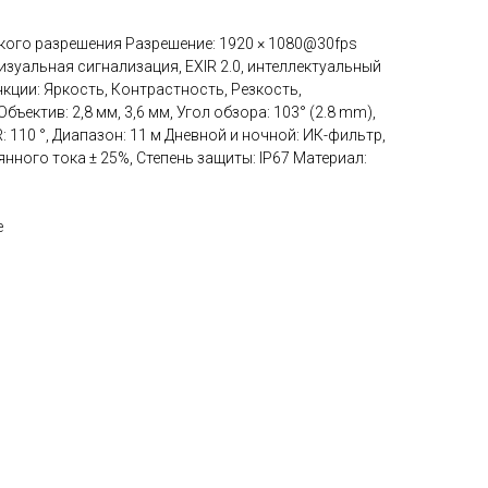
ого разрешения Разрешение: 1920 × 1080@30fps
изуальная сигнализация, EXIR 2.0, интеллектуальный
нкции: Яркость, Контрастность, Резкость,
ъектив: 2,8 мм, 3,6 мм, Угол обзора: 103° (2.8 mm),
R: 110 °, Диапазон: 11 м Дневной и ночной: ИК-фильтр,
нного тока ± 25%, Степень защиты: IP67 Материал:
е