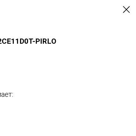
2CE11D0T-PIRLО
ает: