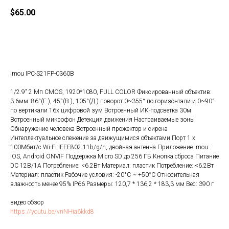
$
65.00
Купить
Imou IPC-S21FP-0360B
1/2.9" 2 Мп CMOS, 1920*1080, FULL COLOR Фиксированный объектив:
3.6мм: 86°(Г.), 45°(В.), 105°(Д.) поворот 0~355° по горизонтали и 0~90°
по вертикали 16x цифровой зум Встроенный ИК-подсветка 30м
Встроенный микрофон Детекция движения Настраиваемые зоны
Обнаружение человека Встроенный прожектор и сирена
Интеллектуальное слежение за движущимися объектами Порт 1 x
100Мбит/с Wi-Fi:IEEE802.11b/g/n, двойная антенна Приложение imou:
iOS, Android ONVIF Поддержка Micro SD до 256 ГБ Кнопка сброса Питание
DC 12В/1A Потребление: <6.2Вт Материал: пластик Потребление: <6.2Вт
Материал: пластик Рабочие условия: -20°C ~ +50°C Относительная
влажность менее 95% IP66 Размеры: 120,7 * 136,2 * 183,3 мм Вес: 390 г
видео обзор
https://youtu.be/vnNHia6kkd8