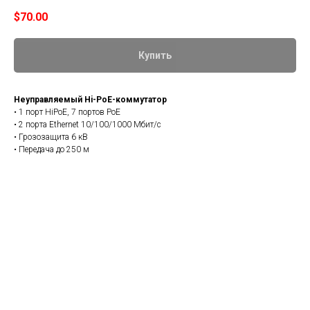
$
70.00
Купить
Неуправляемый Hi-PoE-коммутатор
• 1 порт HiPoE, 7 портов PoE
• 2 порта Ethernet 10/100/1000 Мбит/с
• Грозозащита 6 кВ
• Передача до 250 м